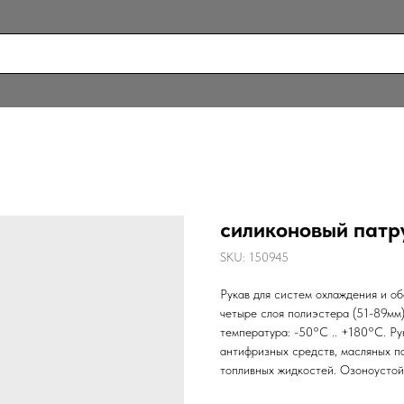
силиконовый патру
SKU:
150945
Рукав для систем охлаждения и об
четыре слоя полиэстера (51-89мм)
температура: -50°С .. +180°С. Ру
антифризных средств, масляных па
топливных жидкостей. Озоноустой