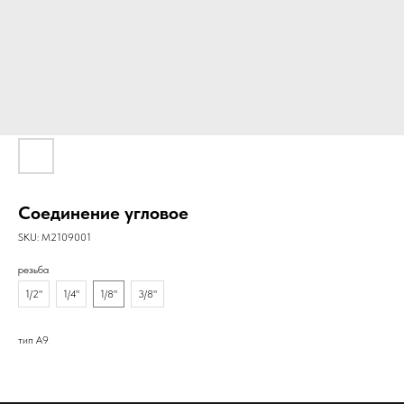
Соединение угловое
SKU:
M2109001
резьба
1/2"
1/4"
1/8"
3/8"
тип A9