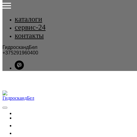
каталоги
сервис-24
контакты
ГидроскандБел
+375291960400
каталог
услуги
сервис-24