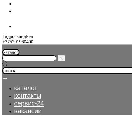
шланг-экспресс
контакты
ГидроскандБел
+375291960400
каталог
поиск
каталог
контакты
сервис-24
вакансии