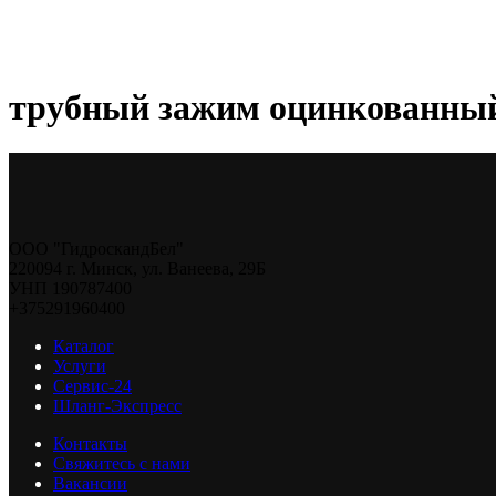
трубный зажим оцинкованны
ООО "ГидроскандБел"
220094 г. Минск, ул. Ванеева, 29Б
УНП 190787400
+375291960400
Каталог
Услуги
Сервис-24
Шланг-Экспресс
Контакты
Свяжитесь с нами
Вакансии