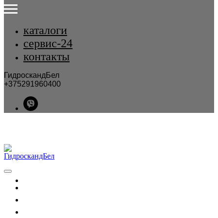
каталоги
сервис-24
контакты
ГидроскандБел
+375291960400
каталог
услуги
сервис-24