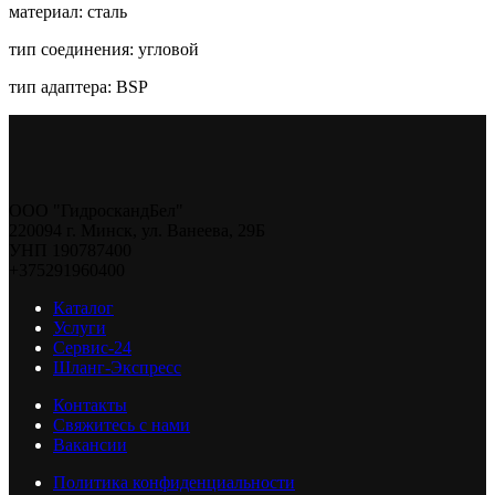
материал: сталь
тип соединения: угловой
тип адаптера: BSP
ООО "ГидроскандБел"
220094 г. Минск, ул. Ванеева, 29Б
УНП 190787400
+375291960400
Каталог
Услуги
Сервис-24
Шланг-Экспресс
Контакты
Свяжитесь с нами
Вакансии
Политика конфиденциальности