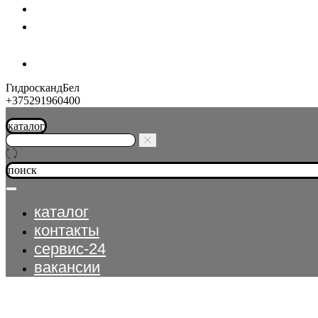
шланг-экспресс
контакты
ГидроскандБел
+375291960400
каталог
поиск
каталог
контакты
сервис-24
вакансии