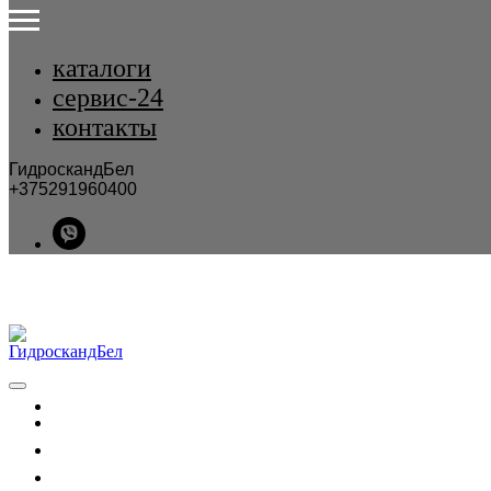
каталоги
сервис-24
контакты
ГидроскандБел
+375291960400
каталог
услуги
сервис-24