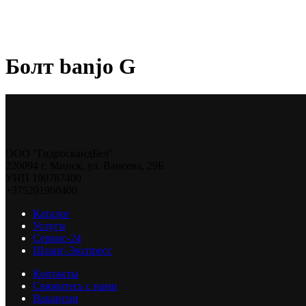
Болт banjo G
ООО "ГидроскандБел"
220094 г. Минск, ул. Ванеева, 29Б
УНП 190787400
+375291960400
Каталог
Услуги
Сервис-24
Шланг-Экспресс
Контакты
Свяжитесь с нами
Вакансии