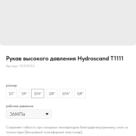
Рукав высокого давления Hydroscand T1111
Артикул:
10310103
размер
1/2"
1/4"
3/16"
3/8"
5/16"
5/8"
рабочее давление
Сохраняет гибкость при холодных температурах благодаря внутреннему слою из
полиэстера (бесшовный полиэфирный эластомер).